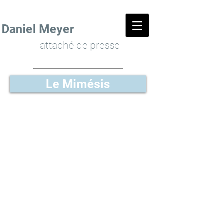
Daniel Meyer
attaché de presse
Le Mimésis